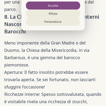
per una pausa di relax lontano dalla folla del
Accetta
parco.
Rifiuta
8. La Chiesa della Misericordia (Interni
Personalizza
Nascosti): Un Tesoro di Dettagli
Barocchi
Meno imponente della Gran Madre o del
Duomo, la Chiesa della Misericordia, in via
Barbaroux, è una gemma del barocco
piemontese.
Apertura:
Il fatto insolito potrebbe essere
trovarla aperta. Se sei fortunato, non lasciarti
sfuggire l’occasione!
Ricchezze interne:
Spesso sottovalutata, quando
è visitabile rivela una ricchezza di stucchi,