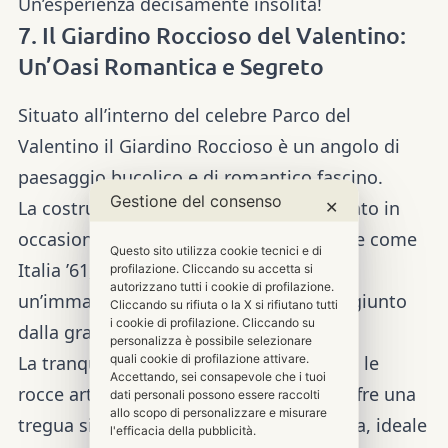
Un’esperienza decisamente insolita!
7. Il Giardino Roccioso del Valentino:
Un’Oasi Romantica e Segreto
Situato all’interno del celebre Parco del
Valentino il Giardino Roccioso è un angolo di
paesaggio bucolico e di romantico fascino.
Gestione del consenso
La costruzione:
il giardino venne realizzato in
✕
occasione dell’expo del 1961, noto anche come
Questo sito utilizza cookie tecnici e di
Italia ’61, per mostrare e diffondere
profilazione. Cliccando su accetta si
autorizzano tutti i cookie di profilazione.
un’immagine del progresso tecnico raggiunto
Cliccando su rifiuta o la X si rifiutano tutti
i cookie di profilazione. Cliccando su
dalla grande città industriale.
personalizza è possibile selezionare
quali cookie di profilazione attivare.
La tranquillità:
con i suoi piccoli ruscelli, le
Accettando, sei consapevole che i tuoi
rocce artificiali, le fontane e il roseto, offre una
dati personali possono essere raccolti
allo scopo di personalizzare e misurare
tregua silenziosa e un’atmosfera da fiaba, ideale
l'efficacia della pubblicità.