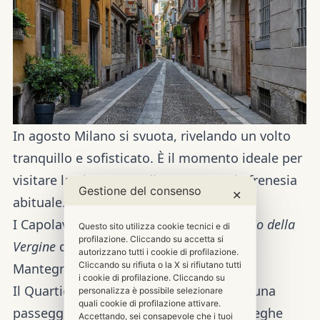
In agosto Milano si svuota, rivelando un volto
tranquillo e sofisticato. È il momento ideale per
visitare la
Pinacoteca di Brera
senza la frenesia
Gestione del consenso
✕
abituale.
I Capolavori:
Ammira in pace lo
Sposalizio della
Questo sito utilizza cookie tecnici e di
profilazione. Cliccando su accetta si
Vergine
di Raffaello e il
Cristo Morto
di
autorizzano tutti i cookie di profilazione.
Cliccando su rifiuta o la X si rifiutano tutti
Mantegna.
i cookie di profilazione. Cliccando su
Il Quartiere di Brera:
Dopo l’arte, goditi una
personalizza è possibile selezionare
quali cookie di profilazione attivare.
passeggiata tra i vicoli lastricati, le botteghe
Accettando, sei consapevole che i tuoi