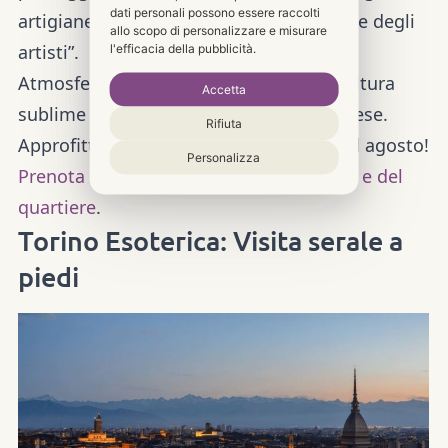
dati personali possono essere raccolti
artigiane e i cortili nascosti del “quartiere degli
allo scopo di personalizzare e misurare
artisti”.
l'efficacia della pubblicità.
Atmosfera:
Un perfetto equilibrio tra cultura
Accetta
sublime e l’eleganza dell’aperitivo milanese.
Rifiuta
Approfitta della tranquillità di Milano ad agosto!
Personalizza
Prenota il tour della Pinacoteca di Brera e del
quartiere
.
Torino Esoterica: Visita serale a
piedi