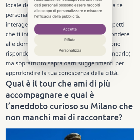
locale dedicata al gruppo oppure anche a te
dati personali possono essere raccolti
allo scopo di personalizzare e misurare
personalmente saprà spiegare meglio
l'efficacia della pubblicità.
interagendo con il turista, raccontare aspetti
Accetta
che ti interessano particolarmente, rispondere
Rifiuta
alle domande (gli altri metodi non possono
Personalizza
rispondere alle domande, è bene sottolinearlo)
ma soprattutto saprà darti suggerimenti per
approfondire la tua conoscenza della città.
Qual è il tour che ami di più
accompagnare e qual è
l’aneddoto curioso su Milano che
non manchi mai di raccontare?