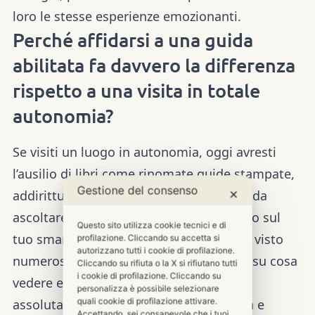
loro le stesse esperienze emozionanti.
Perché affidarsi a una guida
abilitata fa davvero la differenza
rispetto a una visita in totale
autonomia?
Se visiti un luogo in autonomia, oggi avresti
l’ausilio di libri come rinomate guide stampate,
Gestione del consenso
addirittura molte audioguide o podcast da
✕
ascoltare, che puoi scaricare al momento sul
Questo sito utilizza cookie tecnici e di
tuo smartphone, oppure sui social avrai visto
profilazione. Cliccando su accetta si
autorizzano tutti i cookie di profilazione.
numerosi influencer che danno consigli su cosa
Cliccando su rifiuta o la X si rifiutano tutti
i cookie di profilazione. Cliccando su
vedere e fare e non perdere
personalizza è possibile selezionare
quali cookie di profilazione attivare.
assolutamente…..ma una guida abilitata e
Accettando, sei consapevole che i tuoi