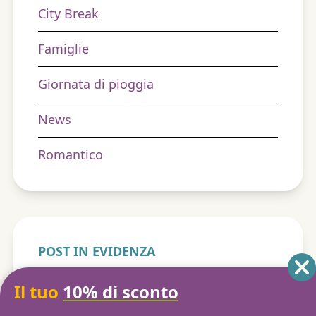
City Break
Famiglie
Giornata di pioggia
News
Romantico
POST IN EVIDENZA
Dove andare ad Agosto in Italia
Il tuo
10% di sconto
Aria aperta