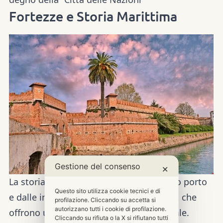
Fortezze e Storia Marittima
Gestione del consenso
✕
La storia di Livorno è
inscindibile dal suo porto
Questo sito utilizza cookie tecnici e di
e dalle imponenti
fortificazioni
medicee, che
profilazione. Cliccando su accetta si
autorizzano tutti i cookie di profilazione.
offrono una prospettiva storica essenziale.
Cliccando su rifiuta o la X si rifiutano tutti