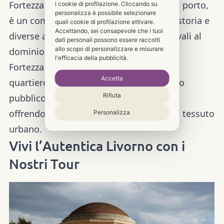
Fortezza Vecchia:
Situata
all’ingresso
del porto,
i cookie di profilazione. Cliccando su
personalizza è possibile selezionare
è un complesso che racchiude secoli di storia e
quali cookie di profilazione attivare.
Accettando, sei consapevole che i tuoi
diverse architetture, dalle
origini medievali
al
dati personali possono essere raccolti
allo scopo di personalizzare e misurare
dominio della famiglia Medici.
l'efficacia della pubblicità.
Fortezza Nuova:
Immersa nel cuore del
Accetta
quartiere Venezia Nuova
, è oggi un
parco
Rifiuta
pubblico
raggiungibile attraverso ponti,
offrendo scorci magnifici sui canali e sul tessuto
Personalizza
urbano.
Vivi l’Autentica Livorno con i
Nostri Tour