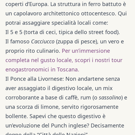
coperti d’Europa. La struttura in ferro battuto è
un capolavoro architettonico ottocentesco. Qui
potrai
assaggiare specialità locali
come:
Il
5 e 5
(torta di ceci, tipica dello street food).
Il famoso
Cacciucco
(zuppa di pesce), un vero e
proprio rito culinario.
Per un’immersione
completa nel gusto locale, scopri i nostri tour
enogastronomici in Toscana.
Il Ponce alla Livornese:
Non andartene senza
aver assaggiato il digestivo locale, un mix
corroborante a base di
caffè
,
rum
(o
sassolino
) e
una
scorza di limone
, servito rigorosamente
bollente. Sapevi che questo digestivo è
un’evoluzione del
Punch
inglese? Decisamente
degno della “Città delle Nazioni”