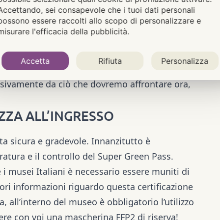
Accettando, sei consapevole che i tuoi dati personali
possono essere raccolti allo scopo di personalizzare e
onti, con il biglietto in mano (mi raccomando,
misurare l'efficacia della pubblicità.
a introduzione riguardo il museo che stiamo
Accetta
Rifiuta
Personalizza
sezione dedicata all’ingresso prenotati. Non
lusivamente da ciò che dovremo affrontare ora,
EZZA ALL’INGRESSO
a sicura e gradevole. Innanzitutto è
atura e il controllo del Super Green Pass.
e i musei Italiani è necessario essere muniti di
iori informazioni riguardo questa certificazione
ia, all’interno del museo è obbligatorio l’utilizzo
ere con voi una mascherina FFP2 di riserva!