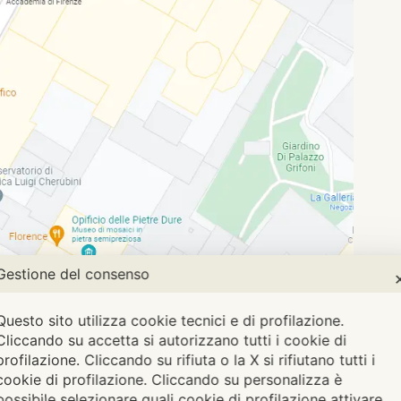
Gestione del consenso
dal punto d’incontro con la nostra guida. Ci
ani
in via Ricasoli 49.
Questo sito utilizza cookie tecnici e di profilazione.
i utilizzata ad uso ricettivo. Ci raccomandiamo
Cliccando su accetta si autorizzano tutti i cookie di
i la guida e di non recarsi in biglietteria o
profilazione. Cliccando su rifiuta o la X si rifiutano tutti i
cookie di profilazione. Cliccando su personalizza è
 invano e perdere tempo prezioso del vostro
possibile selezionare quali cookie di profilazione attivare.