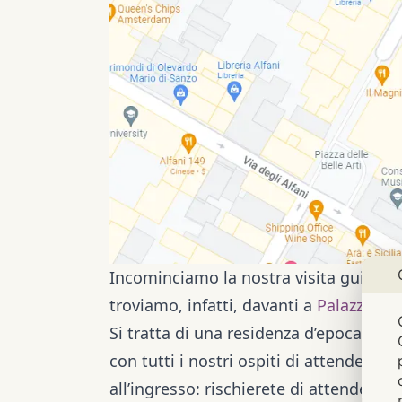
Incominciamo la nostra visita guidata 
troviamo, infatti, davanti a
Palazzo Alf
Si tratta di una residenza d’epoca, ogg
con tutti i nostri ospiti di attendere qu
all’ingresso: rischierete di attendere