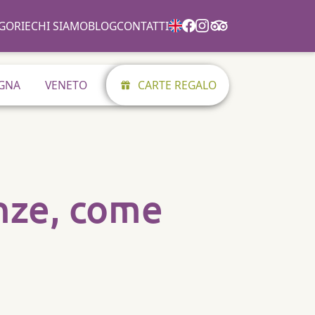
GORIE
CHI SIAMO
BLOG
CONTATTI
GNA
VENETO
CARTE REGALO
enze, come