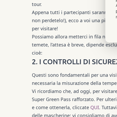
tour.
Appena tutti i partecipanti saranno pr
non perdetelo!), ecco a voi una piccol
per visitare!
Possiamo allora metterci in fila nella 
temete, l’attesa è breve, dipende esc
cioè:
2. I CONTROLLI DI SICUR
Questi sono fondamentali per una visit
necessaria la misurazione della temper
Vi ricordiamo che, ad oggi, per visitar
Super Green Pass rafforzato. Per ulter
e come ottenerla, cliccate
QUI
. Tuttav
delle mascherine: vi consigliamo di av